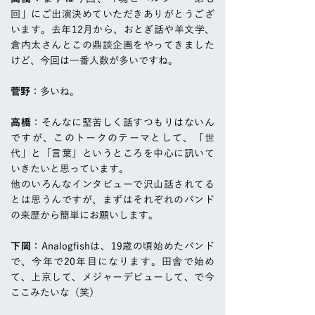
回」にご出演決めていただきありがとうござ
います。去年12月から、おとぎ話や羊文学、
倉内太さんとこの鼎談企画をやってきました
けど、今回は一番人数が多いですね。
菅野
：多いね。
高橋
：そんなに堅苦しく話すつもりはないん
ですが、このトークのテーマとして、「世
代」と「言葉」というところを中心に訊いて
いきたいと思っています。
他のいろんなインタビューで沢山話されてる
とは思うんですが、まずはそれぞれのバンド
の来歴から簡単にお願いします。
下岡
：Analogfishは、19歳の頃始めたバンド
で、今年で20年目になります。田舎で始め
て、上京して、メジャーデビューして、で今
ここみたいな（笑）