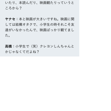
いたり、本読んだり、映画観たりっていうと
ころから？
ヤナセ
：本と映画が大きいですね。映画に関
しては結構オタクで、小学生の時それこそ友
達がいなかったんで、映画ばっかり観てまし
た。
高橋
：小学生で（笑）クレヨンしんちゃんと
かじゃなくてだよね？
一同
：（笑）
ヤナセ
：じゃないんですけど…クレヨンしん
ちゃんは最近すごい面白い。
高橋
：最近か！（笑）
ヤナセ
：クレヨンしんちゃんの監督が作った
「マインドゲーム」っていう映画がすごく