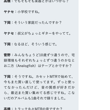
高橋
：でもそもそも楽器とかはいつから？
ヤナセ
：小学校ですね。
下岡
：そういう家庭だったんですか？
ヤナセ
：叔父がちょっとギターをやってて。
下岡
：なるほど、そういう感じで。
菅野
：みんなちょうど10歳ずつ違うので、宅
録環境もそれぞれちょっとずつ違うのかなと
お二方（Analogfish）はテープとかですか？
下岡
：そうですね。カセットMTRで始めて、
今もまた買い直して使ってます。ずっと使っ
てなかったんだけど、音の質感が好きだか
ら、最近また買い集めてる感じですね。こな
いだのアルバムも1曲それで録りました。
高橋
：トラック丸々MTRの音ですか？