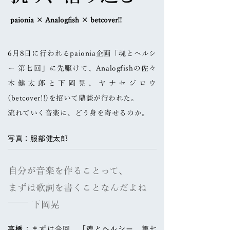
paionia × Analogfish × betcover!!
6月8日に行われるpaionia企画「魂とヘルシ
ー 第七回」
に先駆けて、Analogfishの佐々
木健太郎と下岡晃、ヤナセジロウ
(betcover!!)を招いて鼎談が行われた。
流れていく音楽に、どう身を寄せるのか。
写真：服部健太郎
自分が音楽を作ることって、
まずは歌詞を書くことなんだよね
​ 下岡晃
高橋
：まずは今回、「魂とヘルシー 第七