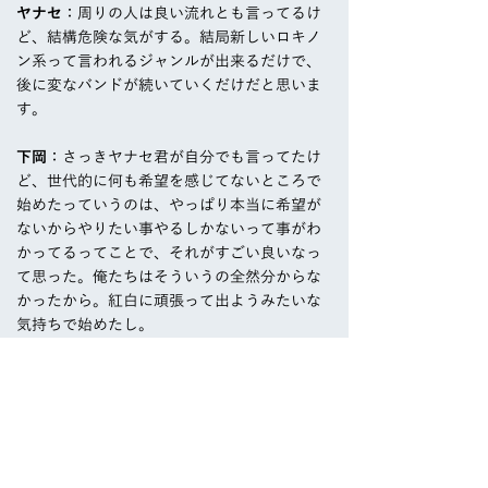
ヤナセ
：周りの人は良い流れとも言ってるけ
ど、結構危険な気がする。結局新しいロキノ
ン系って言われるジャンルが出来るだけで、
後に変なバンドが続いていくだけだと思いま
す。
下岡
：さっきヤナセ君が自分でも言ってたけ
ど、世代的に何も希望を感じてないところで
始めたっていうのは、やっぱり本当に希望が
ないからやりたい事やるしかないって事がわ
かってるってことで、それがすごい良いなっ
て思った。俺たちはそういうの全然分からな
かったから。紅白に頑張って出ようみたいな
気持ちで始めたし。
佐々木
：そうだったね（笑）
下岡
：そこでなんかもうめちゃくちゃ迷っ
て。けどその後felicityって今のレーベルに来
た時に、本当に俺がやりたい事とか、美しい