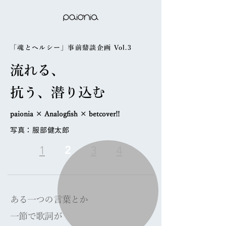
「魂とヘルシー」事前鼎談企画 Vol.3
流れる、
抗う、
潜り込む
paionia × Analogfish × betcover!!
写真：服部健太郎
2
1
3
4
ある一つの言葉とか
一節で歌詞が