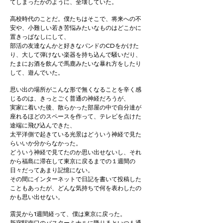
てしまったかのように、全壊していた。
高校時代のことだ。僕たちはそこで、将来への不
安や、小難しい若き苦悩みたいなものはどこかに
置きっぱなしにして、
部活の友達なんかと好きなバンドのCDをかけた
り、大して弾けない楽器を持ち込んで騒いだり、
たまにお酒を飲んで馬鹿みたいな暴れ方をしたり
して、遊んでいた。
思い出の場所がこんな形で無くなることを辛く感
じるのは、きっとごく普通の神経だろうが、
実家に着いた後、散らかった部屋の中で自分達が
座れるほどのスペースを作って、テレビを点けた
途端に飛び込んできた、
太平洋側で起きている光景はどういう神経で見た
らいいか分からなかった。
どういう神経で見てたのか思い出せないし、それ
から福島に滞在して東京に戻るまでの１週間の
日々だってあまり記憶にない。
その間にインターネットで日記を書いて投稿した
こともあったが、どんな気持ちで何を表わしたの
かも思い出せない。
震災から1週間経って、僕は東京に戻った。