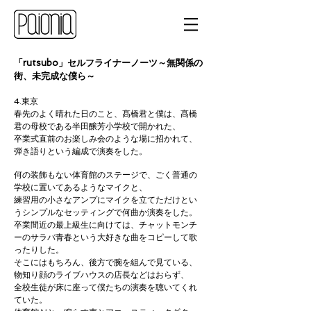
「rutsubo」セルフライナーノーツ～無関係の
街、未完成な僕ら～
4.東京
春先のよく晴れた日のこと、髙橋君と僕は、髙橋
君の母校である半田醸芳小学校で開かれた、
卒業式直前のお楽しみ会のような場に招かれて、
弾き語りという編成で演奏をした。
何の装飾もない体育館のステージで、ごく普通の
学校に置いてあるようなマイクと、
練習用の小さなアンプにマイクを立てただけとい
うシンプルなセッティングで何曲か演奏をした。
卒業間近の最上級生に向けては、チャットモンチ
ーのサラバ青春という大好きな曲をコピーして歌
ったりした。
そこにはもちろん、後方で腕を組んで見ている、
物知り顔のライブハウスの店長などはおらず、
全校生徒が床に座って僕たちの演奏を聴いてくれ
ていた。