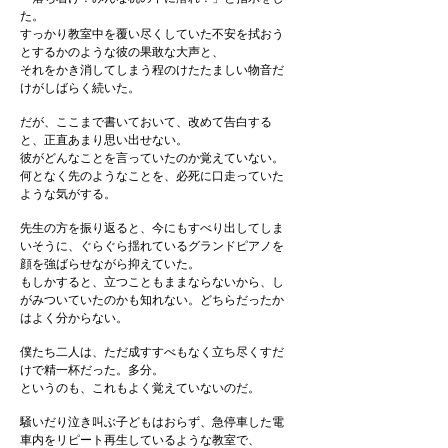
た。
すっかり教室中を覆い尽くしていた不安を拭おう
とするかのような彼の果敢な大声と、
それをかき消してしまう程のけたたましい物音だ
けがしばらく続いた。
だが、ここまで書いておいて、改めて告白する
と、正直あまり思い出せない。
彼がどんなことを言っていたのか覚えていない。
何となく先のようなことを、必死に口走っていた
ような気がする。
先生の方を振り返ると、今にもすべり出してしま
いそうに、ぐらぐら揺れているグランドピアノを
顔を強ばらせながら抑えていた。
もしかすると、立つこともままならないから、し
がみついていたのかも知れない。どちらだったか
はよく分からない。
僕たち二人は、ただ成すすべもなく立ち尽くすだ
けで精一杯だった。多分。
というのも、これもよく覚えていないのだ。
騒いだり泣き叫ぶ子どもはおらず、急停車した電
車内をリピート再生しているような教室で、