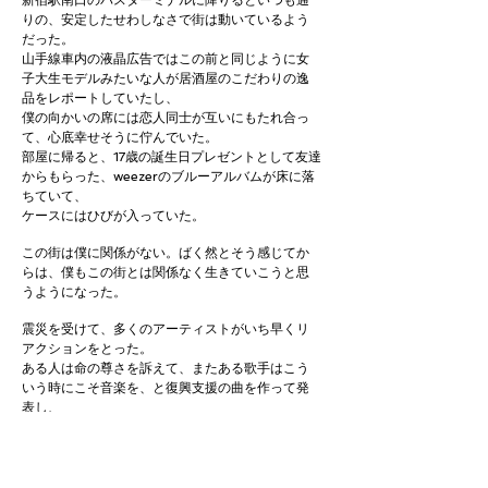
新宿駅南口のバスターミナルに降りるといつも通
りの、安定したせわしなさで街は動いているよう
だった。
山手線車内の液晶広告ではこの前と同じように女
子大生モデルみたいな人が居酒屋のこだわりの逸
品をレポートしていたし、
僕の向かいの席には恋人同士が互いにもたれ合っ
て、心底幸せそうに佇んでいた。
部屋に帰ると、17歳の誕生日プレゼントとして友達
からもらった、weezerのブルーアルバムが床に落
ちていて、
ケースにはひびが入っていた。
この街は僕に関係がない。ばく然とそう感じてか
らは、僕もこの街とは関係なく生きていこうと思
うようになった。
震災を受けて、多くのアーティストがいち早くリ
アクションをとった。
ある人は命の尊さを訴えて、またある歌手はこう
いう時にこそ音楽を、と復興支援の曲を作って発
表し、
色々な媒体がそれらを取り上げた。
断わっておくと、これは、辛辣な事を言う前の予
防線まがい、あるいは、事後発行の免罪符と思い