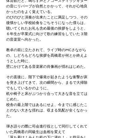
体育館だと、鳴らす声とアコースティックギター
の音にリバーブが自然とかかって、それが心地良
かったのをよく覚えている。
のびのびと演奏が出来たことに満足しつつ、その
後懐かしい学校給食をごちそうになった僕らは、
聴いてくれたお礼も含め最後の挨拶をしようと、
６年生が卒業式に向けて歌の練習をしていた３階
の音楽室へ向かった。
教卓の前に立たされて、ライブ時のMCさながら
の、しどろもどろな挨拶を髙橋君が何とか終えよ
うとした時に、
壁にかけてある音楽家の肖像画が揺れはじめた。
その直後に、階下で爆発が起きたような衝撃が床
を突き上げてきて、次の瞬間から、まるで大掃除
でもしているかのように、
机や椅子と床がぶつかり合って大きな音を立ては
じめた。
校舎の最上階ではあるにせよ、今までに感じたこ
とのない大きな揺れは、収まる気配が全くなかっ
た。
弾き語りの際に司会進行役として同行してくれて
いた髙橋君の同級生は血相を変えて
「落ち着け！みんな机の下に潜れ！」と指示をし