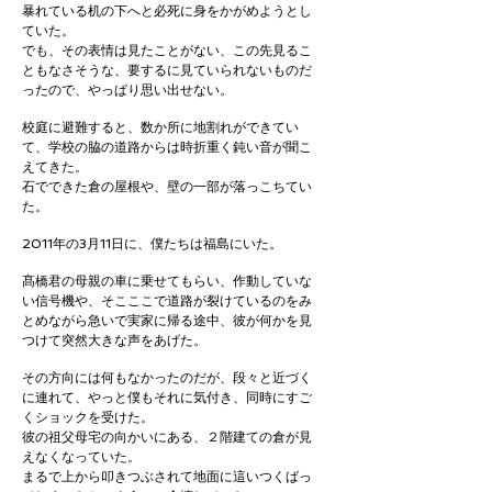
暴れている机の下へと必死に身をかがめようとし
ていた。
でも、その表情は見たことがない、この先見るこ
ともなさそうな、要するに見ていられないものだ
ったので、やっぱり思い出せない。
校庭に避難すると、数か所に地割れができてい
て、学校の脇の道路からは時折重く鈍い音が聞こ
えてきた。
石でできた倉の屋根や、壁の一部が落っこちてい
た。
2011年の3月11日に、僕たちは福島にいた。
髙橋君の母親の車に乗せてもらい、作動していな
い信号機や、そこここで道路が裂けているのをみ
とめながら急いで実家に帰る途中、彼が何かを見
つけて突然大きな声をあげた。
その方向には何もなかったのだが、段々と近づく
に連れて、やっと僕もそれに気付き、同時にすご
くショックを受けた。
彼の祖父母宅の向かいにある、２階建ての倉が見
えなくなっていた。
まるで上から叩きつぶされて地面に這いつくばっ