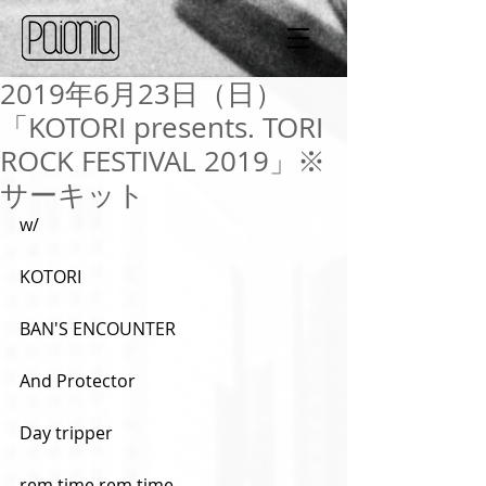
2019年6月23日（日）
「KOTORI presents. TORI
ROCK FESTIVAL 2019」※
サーキット
w/
KOTORI
BAN'S ENCOUNTER
And Protector
Day tripper
rem time rem time