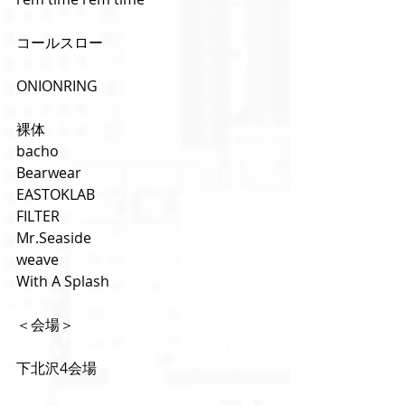
コールスロー
ONIONRING
裸体
bacho
Bearwear
EASTOKLAB
FILTER
Mr.Seaside
weave
With A Splash
＜会場＞
下北沢4会場