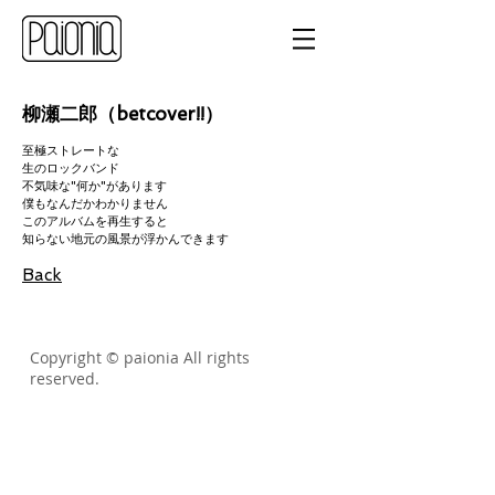
柳瀬二郎（betcover!!）
至極ストレートな
生のロックバンド
不気味な"何か"があります
僕もなんだかわかりません
このアルバムを再生すると
知らない地元の風景が浮かんできます
Back
Copyright © paionia All rights
reserved.