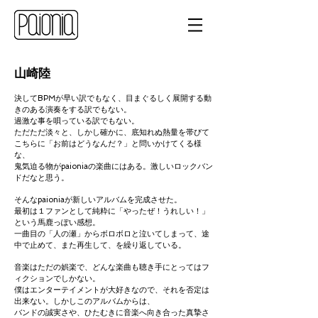
山崎陸
決してBPMが早い訳でもなく、目まぐるしく展開する動
きのある演奏をする訳でもない。
過激な事を唄っている訳でもない。
ただただ淡々と、しかし確かに、底知れぬ熱量を帯びて
こちらに「お前はどうなんだ？」と問いかけてくる様
な、
鬼気迫る物がpaioniaの楽曲にはある。激しいロックバン
ドだなと思う。
そんなpaioniaが新しいアルバムを完成させた。
最初は１ファンとして純粋に「やったぜ！うれしい！」
という馬鹿っぽい感想。
一曲目の「人の瀬」からボロボロと泣いてしまって、途
中で止めて、また再生して、を繰り返している。
音楽はただの娯楽で、どんな楽曲も聴き手にとってはフ
ィクションでしかない。
僕はエンターテイメントが大好きなので、
それを否定は
出来ない。しかしこのアルバムからは、
バンドの誠実さや、ひたむきに音楽へ向き合った真摯さ